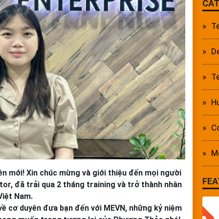
CAT
T
D
Te
Hu
C
M
n mới! Xin chúc mừng và giới thiệu đến mọi người
FEA
r, đã trải qua 2 tháng training và trở thành nhân
Việt Nam.
 về cơ duyên đưa bạn đến với MEVN, những kỷ niệm