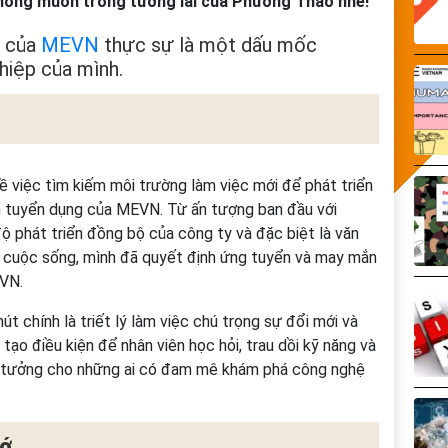
mong muốn trong tương lai của Phương Thảo nhé!
c của
MEVN
thực sự là một dấu mốc
hiệp của mình.
về việc tìm kiếm môi trường làm việc mới để phát triển
in tuyển dụng của MEVN. Từ ấn tượng ban đầu với
ộ phát triển đồng bộ của công ty và đặc biệt là văn
à cuộc sống, mình đã quyết định ứng tuyển và may mắn
EVN.
út chính là triết lý làm việc chú trọng sự đổi mới và
tạo điều kiện để nhân viên học hỏi, trau dồi kỹ năng và
 lý tưởng cho những ai có đam mê khám phá công nghệ
hớ