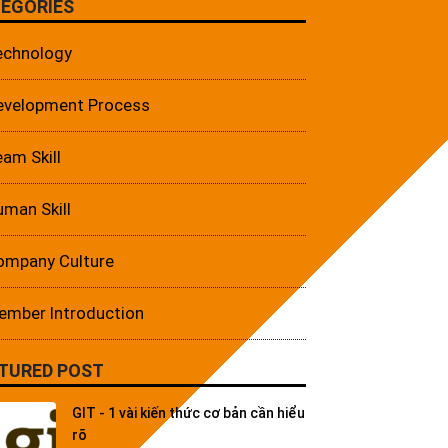
EGORIES
echnology
evelopment Process
am Skill
man Skill
ompany Culture
ember Introduction
TURED POST
GIT - 1 vài kiến thức cơ bản cần hiểu
rõ