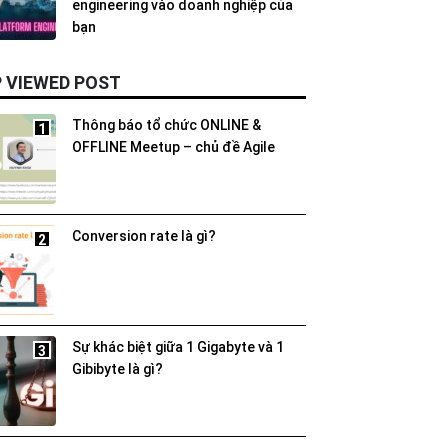
engineering vào doanh nghiệp của
bạn
 VIEWED POST
Thông báo tổ chức ONLINE &
1
OFFLINE Meetup – chủ đề Agile
Conversion rate là gì?
2
Sự khác biệt giữa 1 Gigabyte và 1
3
Gibibyte là gì?