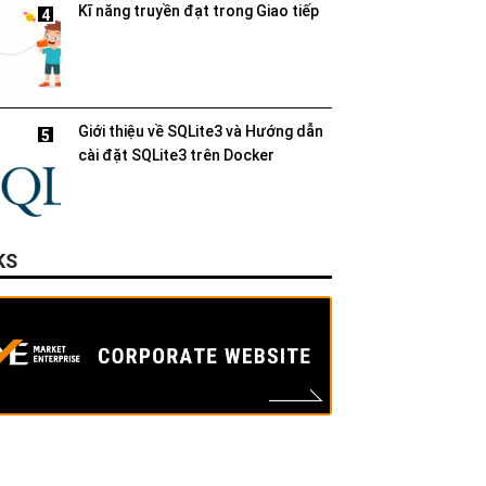
Kĩ năng truyền đạt trong Giao tiếp
4
Giới thiệu về SQLite3 và Hướng dẫn
5
cài đặt SQLite3 trên Docker
KS