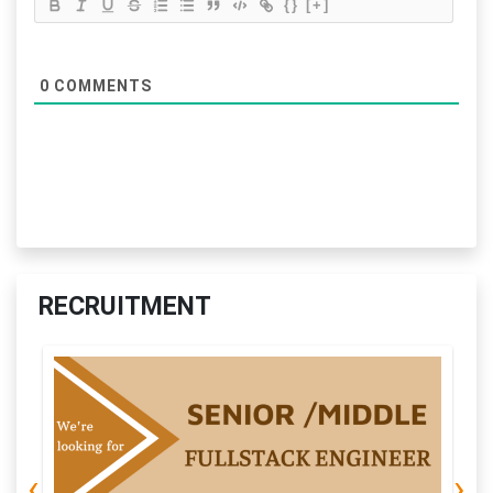
{}
[+]
0
COMMENTS
RECRUITMENT
‹
›