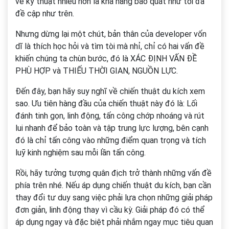
về kỹ thuật nhiều hơn là khả năng bao quát như tôi đã
đề cập như trên.
Nhưng dừng lại một chút, bản thân của developer vốn
dĩ là thích học hỏi và tìm tòi mà nhỉ, chỉ có hai vấn đề
khiến chúng ta chùn bước, đó là XÁC ĐỊNH VẤN ĐỀ
PHÙ HỢP và THIẾU THỜI GIAN, NGUỒN LỰC.
Đến đây, bạn hãy suy nghĩ về chiến thuật du kích xem
sao. Ưu tiên hàng đầu của chiến thuật này đó là: Lối
đánh tinh gọn, linh động, tấn công chớp nhoáng và rút
lui nhanh để bảo toàn và tập trung lực lượng, bên cạnh
đó là chỉ tấn công vào những điểm quan trọng và tích
luỹ kinh nghiệm sau mỗi lần tấn công.
Rồi, hãy tưởng tượng quân địch trở thành những vấn đề
phía trên nhé. Nếu áp dụng chiến thuật du kích, bạn cần
thay đổi tư duy sang việc phải lựa chọn những giải pháp
đơn giản, linh động thay vì cầu kỳ. Giải pháp đó có thể
áp dụng ngay và đặc biệt phải nhắm ngay mục tiêu quan