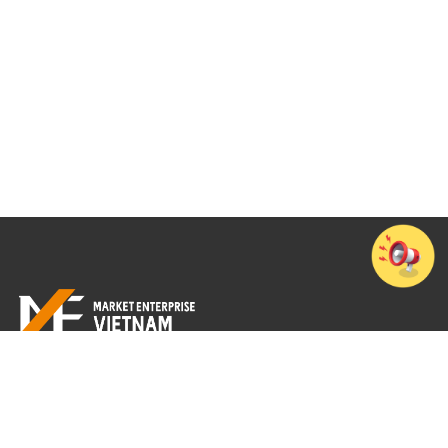
Tầng 7, Cao ốc văn phòng 194 Golden Building, Số 473 Điện Biên Phủ,
Phường Thạnh Mỹ Tây, TP. Hồ Chí Minh
+84-28-3512-4010