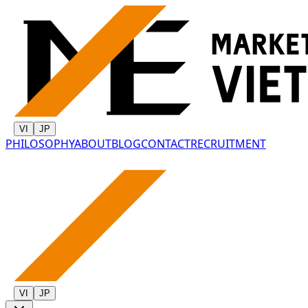
VI
JP
PHILOSOPHY
ABOUT
BLOG
CONTACT
RECRUITMENT
VI
JP