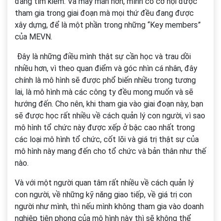
đang tìm kiếm. Và may mắn hơn, mình có cơ hội được
tham gia trong giai đoạn mà mọi thứ đều đang được
xây dựng, để là một phần trong những “Key members”
của MEVN.
Đây là những điều mình thật sự cần học và trau dồi
nhiều hơn, vì theo quan điểm và góc nhìn cá nhân, đây
chính là mô hình sẽ được phổ biến nhiều trong tương
lai, là mô hình mà các công ty đều mong muốn và sẽ
hướng đến. Cho nên, khi tham gia vào giai đoạn này, bạn
sẽ được học rất nhiều về cách quản lý con người, vì sao
mô hình tổ chức này được xếp ở bậc cao nhất trong
các loại mô hình tổ chức, cốt lõi và giá trị thật sự của
mô hình này mang đến cho tổ chức và bản thân như thế
nào.
Và với một người quan tâm rất nhiều về cách quản lý
con người, về những kỹ năng giao tiếp, về giá trị con
người như mình, thì nếu mình không tham gia vào doanh
nghiệp tiên phong của mô hình này thì sẽ không thể