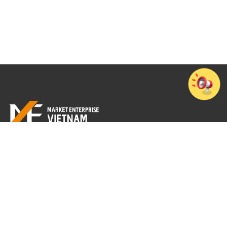
Tầng 7, Cao ốc văn phòng 194 Golden Building, Số 473 Điện Biên Phủ,
Phường Thạnh Mỹ Tây, TP. Hồ Chí Minh
+84-28-3512-4010