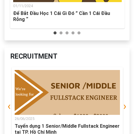
01/11/2024
g
Để Bắt Đầu Học 1 Cái Gì Đó ” Cần 1 Cái Đầu
Rỗng “
RECRUITMENT
‹
›
26/06/2025
2
ó
Tuyển dụng 1 Senior/Middle Fullstack Engineer
T
tại TP. Hồ Chí Minh
H