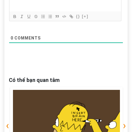
{}
[+]
0
COMMENTS
Có thể bạn quan tâm
‹
›