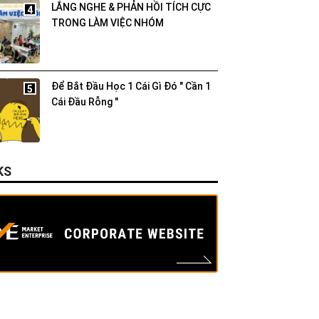
LẮNG NGHE & PHẢN HỒI TÍCH CỰC
4
TRONG LÀM VIỆC NHÓM
Để Bắt Đầu Học 1 Cái Gì Đó " Cần 1
5
Cái Đầu Rỗng "
KS