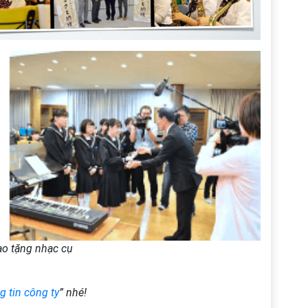
ao tặng nhạc cụ
 tin công ty
” nhé!