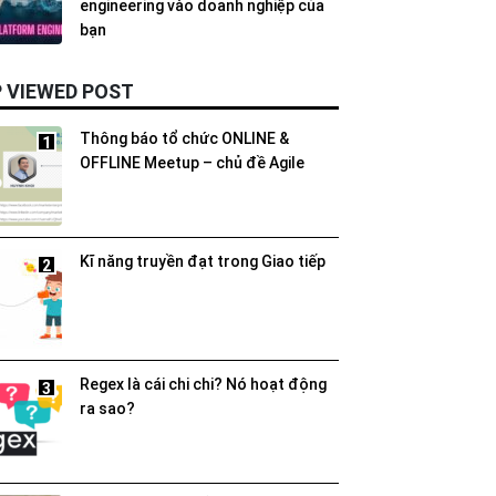
engineering vào doanh nghiệp của
bạn
 VIEWED POST
Thông báo tổ chức ONLINE &
1
OFFLINE Meetup – chủ đề Agile
Kĩ năng truyền đạt trong Giao tiếp
2
Regex là cái chi chi? Nó hoạt động
3
ra sao?