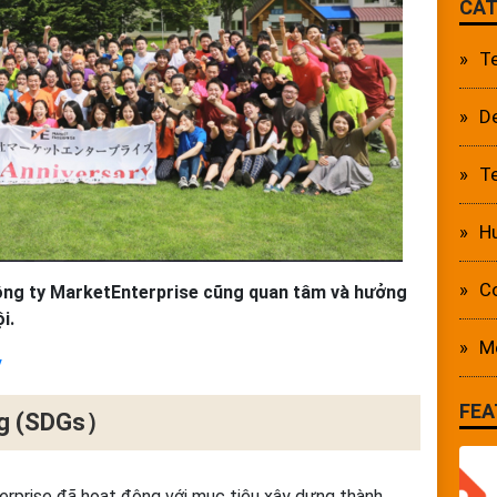
CAT
T
D
Te
Hu
C
ông ty MarketEnterprise cũng quan tâm và hưởng
i.
M
y
FEA
ững (SDGs）
erprise đã hoạt động với mục tiêu xây dựng thành