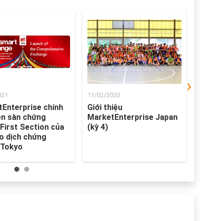
›
021
11/02/2020
07/02/
Enterprise chính
Giới thiệu
Giới t
ên sàn chứng
MarketEnterprise Japan
Marke
First Section của
(kỳ 4)
(kỳ 2)
o dịch chứng
 Tokyo