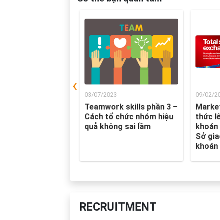
‹
20
03/07/2023
09/02/2
iệu designer của
Teamwork skills phần 3 –
Market
y
Cách tổ chức nhóm hiệu
thức l
Enterprise Japan
quả không sai lầm
khoán 
Sở gia
khoán
RECRUITMENT