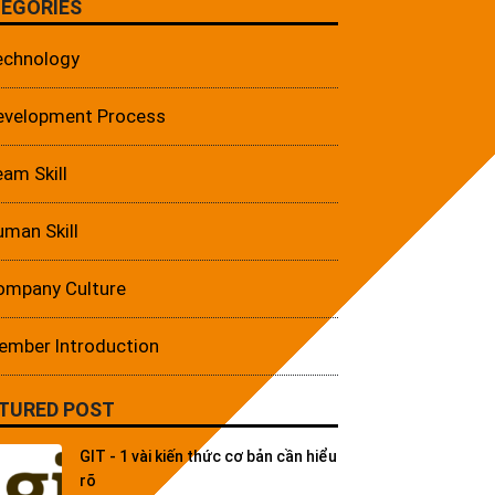
EGORIES
echnology
evelopment Process
am Skill
man Skill
ompany Culture
ember Introduction
TURED POST
GIT - 1 vài kiến thức cơ bản cần hiểu
rõ