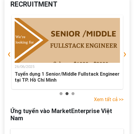
RECRUITMENT
‹
›
26/06/2025
2
ó
Tuyển dụng 1 Senior/Middle Fullstack Engineer
T
tại TP. Hồ Chí Minh
H
Xem tất cả >>
Ứng tuyển vào MarketEnterprise Việt
Nam