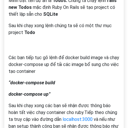
Mình đặt tên dự án là
Todos.
Chúng ta chạy lệnh
rails
new Todos
mặc định Ruby On Rails sẽ tạo project có
thiết lập sẵn cho
SQLite
Sau khi chạy xong lệnh chúng ta sẽ có một thư mục
project
Todo
Các bạn tiếp tục gõ lệnh để docker build image và chạy
docker-compose up để tải các image bổ sung cho việc
tạo container
“docker-compose build
docker-compose up”
Sau khi chạy xong các bạn sẽ nhận được thông báo
hoàn tất việc chạy container cho ruby.Tiếp theo chúng
ta truy cập vào đường dẫn
localhost:3000
và nếu như
bạn setup thành công bạn sẽ nhận được thông báo như