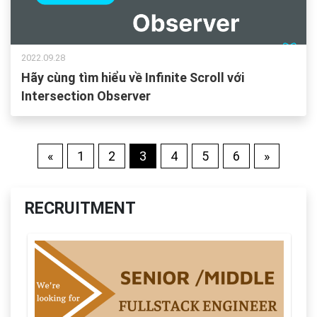
2022.09.28
Hãy cùng tìm hiểu về Infinite Scroll với
Intersection Observer
«
1
2
3
4
5
6
»
RECRUITMENT