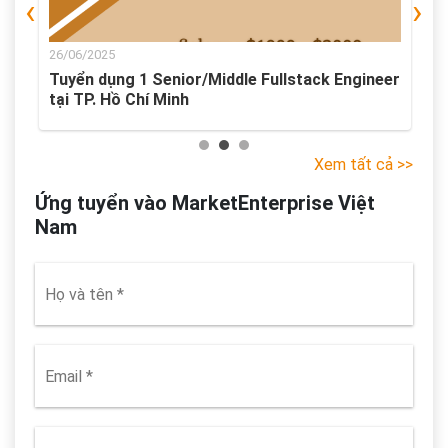
‹
›
26/06/2025
2
ó
Tuyển dụng 1 Senior/Middle Fullstack Engineer
T
tại TP. Hồ Chí Minh
H
Xem tất cả >>
Ứng tuyển vào MarketEnterprise Việt
Nam