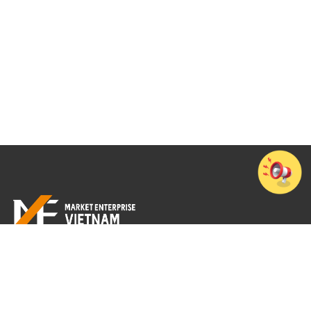
Tầng 7, Cao ốc văn phòng 194 Golden Building, Số 473 Điện Biên Phủ,
Phường Thạnh Mỹ Tây, TP. Hồ Chí Minh
+84-28-3512-4010