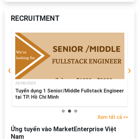
RECRUITMENT
‹
›
26/06/2025
2
ó
Tuyển dụng 1 Senior/Middle Fullstack Engineer
T
tại TP. Hồ Chí Minh
H
Xem tất cả >>
Ứng tuyển vào MarketEnterprise Việt
Nam