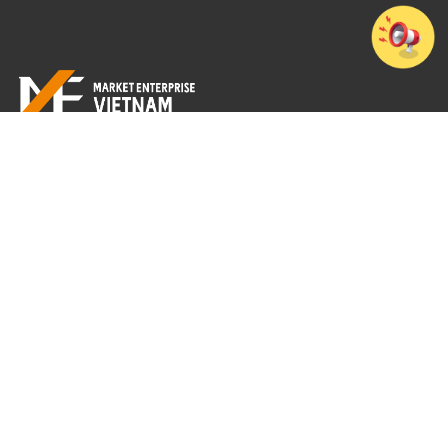
Tầng 7, Cao ốc văn phòng 194 Golden Building, Số 473 Điện Biên Phủ,
Phường Thạnh Mỹ Tây, TP. Hồ Chí Minh
+84-28-3512-4010
© 2026 MarketEnterprise Vietnam Co., Ltd.