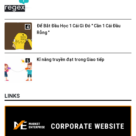
Để Bắt Đầu Học 1 Cái Gì Đó " Cần 1 Cái Đầu
4
Rỗng "
Kĩ năng truyền đạt trong Giao tiếp
5
LINKS