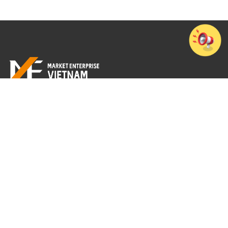
Tầng 7, Cao ốc văn phòng 194 Golden Building, Số 473 Điện Biên Phủ,
Phường Thạnh Mỹ Tây, TP. Hồ Chí Minh
+84-28-3512-4010
© 2026 MarketEnterprise Vietnam Co., Ltd.