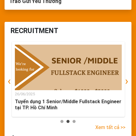
Trao Gửi Yêu Thương
RECRUITMENT
‹
›
26/06/2025
2
ó
Tuyển dụng 1 Senior/Middle Fullstack Engineer
T
tại TP. Hồ Chí Minh
H
Xem tất cả >>