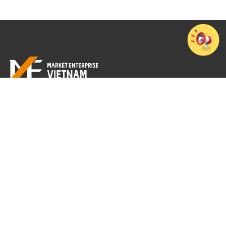
Tầng 7, Cao ốc văn phòng 194 Golden Building, Số 473 Điện Biên Phủ,
Phường Thạnh Mỹ Tây, TP. Hồ Chí Minh
+84-28-3512-4010
© 2026 MarketEnterprise Vietnam Co., Ltd.