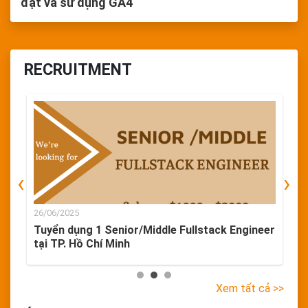
đặt và sử dụng GA4
RECRUITMENT
‹
›
26/06/2025
2
ó
Tuyển dụng 1 Senior/Middle Fullstack Engineer
T
tại TP. Hồ Chí Minh
H
Xem tất cả >>