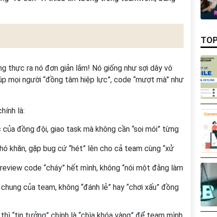
TOP
ng thực ra nó đơn giản lắm! Nó giống như sợi dây vô
giúp mọi người “đồng tâm hiệp lực”, code “mượt mà” như
hính là:
c của đồng đội, giao task mà không cần “soi mói” từng
 khó khăn, gặp bug cứ “hét” lên cho cả team cùng “xử
, review code “cháy” hết mình, không “nói một đằng làm
 chung của team, không “đánh lẻ” hay “chơi xấu” đồng
, thì “tin tưởng” chính là “chìa khóa vàng” để team mình