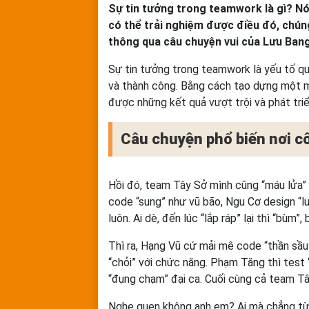
Sự tin tưởng trong teamwork là gì? N
có thể trải nghiệm được điều đó, chún
thông qua câu chuyện vui của Lưu Bang
Sự tin tưởng trong teamwork là yếu tố qu
và thành công. Bằng cách tạo dựng một m
được những kết quả vượt trội và phát tri
Câu chuyện phổ biến nơi c
Hồi đó, team Tây Sở mình cũng “máu lửa” l
code “sung” như vũ bão, Ngu Cơ design “lu
luôn. Ai dè, đến lúc “lắp ráp” lại thì “bùm”
Thì ra, Hạng Vũ cứ mải mê code “thần sầu”
“chỏi” với chức năng. Phạm Tăng thì tes
“đụng chạm” đại ca. Cuối cùng cả team Tây
Nghe quen không anh em? Ai mà chẳng từn