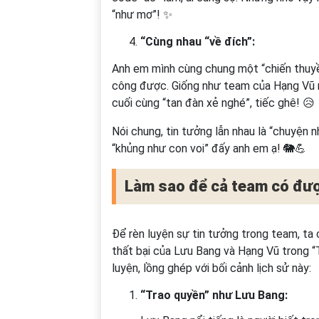
“như mơ”! ✨
“Cùng nhau “về đích”:
Anh em mình cùng chung một “chiến thuyền”
công được. Giống như team của Hạng Vũ ng
cuối cùng “tan đàn xẻ nghé”, tiếc ghê! 😥
Nói chung, tin tưởng lẫn nhau là “chuyện 
“khủng như con voi” đấy anh em ạ! 🐘💪
Làm sao để cả team có đượ
Để rèn luyện sự tin tưởng trong team, ta 
thất bại của Lưu Bang và Hạng Vũ trong “
luyện, lồng ghép với bối cảnh lịch sử này:
“Trao quyền” như Lưu Bang: