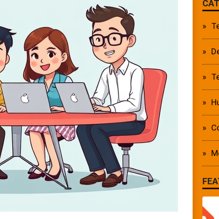
CAT
T
D
Te
Hu
C
M
FEA