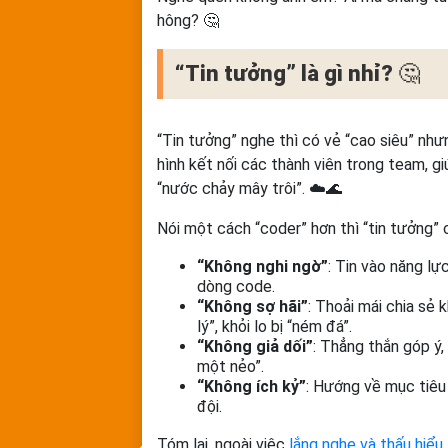
hông? 🤔
“Tin tưởng” là gì nhỉ?
🤔
“Tin tưởng” nghe thì có vẻ “cao siêu” như
hình kết nối các thành viên trong team, 
“nước chảy mây trôi”. ☁️🌊
Nói một cách “coder” hơn thì “tin tưởng” c
“Không nghi ngờ”
: Tin vào năng lự
dòng code.
“Không sợ hãi”
: Thoải mái chia sẻ
lý”, khỏi lo bị “ném đá”.
“Không giả dối”
: Thẳng thắn góp ý
một nẻo”.
“Không ích kỷ”
: Hướng về mục tiêu
đội.
Tóm lại, ngoài việc
lắng nghe và thấu hiểu