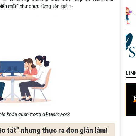
“biến mất” như chưa từng tồn tại! ✨
LIN
chìa khóa quan trọng để teamwork
to tát” nhưng thực ra đơn giản lắm!