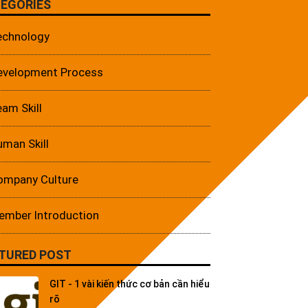
EGORIES
echnology
evelopment Process
am Skill
man Skill
ompany Culture
ember Introduction
TURED POST
GIT - 1 vài kiến thức cơ bản cần hiểu
rõ