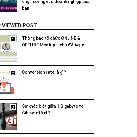
engineering vào doanh nghiệp của
bạn
 VIEWED POST
Thông báo tổ chức ONLINE &
1
OFFLINE Meetup – chủ đề Agile
Conversion rate là gì?
2
Sự khác biệt giữa 1 Gigabyte và 1
3
Gibibyte là gì?