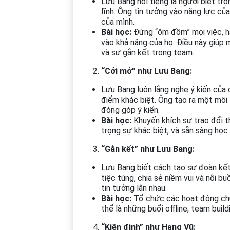
Lưu Bang nổi tiếng là người biết tr
lĩnh. Ông tin tưởng vào năng lực củ
của mình.
Bài học:
Đừng “ôm đồm” mọi việc, hã
vào khả năng của họ. Điều này giúp 
và sự gắn kết trong team.
“Cởi mở” như Lưu Bang:
Lưu Bang luôn lắng nghe ý kiến của 
điểm khác biệt. Ông tạo ra một môi 
đóng góp ý kiến.
Bài học:
Khuyến khích sự trao đổi t
trọng sự khác biệt, và sẵn sàng học 
“Gắn kết” như Lưu Bang:
Lưu Bang biết cách tạo sự đoàn kết
tiệc tùng, chia sẻ niềm vui và nỗi b
tin tưởng lẫn nhau.
Bài học:
Tổ chức các hoạt động chu
thể là những buổi offline, team buil
“Kiên định” như Hạng Vũ: