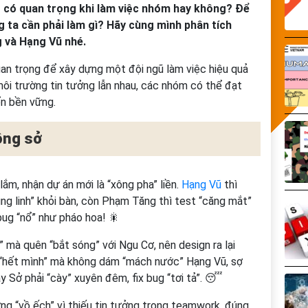
ó có quan trọng khi làm việc nhóm hay không? Để
g ta cần phải làm gì? Hãy cùng mình phân tích
 và Hạng Vũ nhé.
an trọng để xây dựng một đội ngũ làm việc hiệu quả
ôi trường tin tưởng lẫn nhau, các nhóm có thể đạt
ển bền vững.
ông sở
ắm, nhận dự án mới là “xông pha” liền.
Hạng Vũ
thì
ng linh” khỏi bàn, còn Phạm Tăng thì test “căng mắt”
, bug “nổ” như pháo hoa! 🎇
 mà quên “bắt sóng” với Ngu Cơ, nên design ra lại
t “hết mình” mà không dám “mách nước” Hạng Vũ, sợ
 Sở phải “cày” xuyên đêm, fix bug “tơi tả”. 😴
g “vồ ếch” vì thiếu tin tưởng trong teamwork, đúng