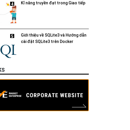
Kĩ năng truyền đạt trong Giao tiếp
4
Giới thiệu về SQLite3 và Hướng dẫn
5
cài đặt SQLite3 trên Docker
KS