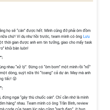
rằng họ sẽ “cân” được hết. Mình cũng đỡ phải ôm đồm
me nữa chứ! Ví dụ như hồi trước, team mình có ông
Lưu
ột thời gian được anh em tin tưởng, giao cho mấy task
ro” khỏi bàn luôn!
”:
 cùng nhau “xử lý”. Đừng có “ôm bom” một mình rồi “nổ”
một dòng, suýt nữa thì “toang” cả dự án. May mà anh
ng tấc! 😜
”:
 đừng ngại “gây thù chuốc oán”. Chỉ cần nhớ là mình
“dìm hàng” nhau. Team mình có ông Trần Bình, review
 mà code của team lúc nào cũng “sạch đẹp”, ít bug