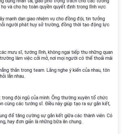
ọng dụng nhân tài, giao phó trọng trách cho các tướng
a họ và cho họ toàn quyền quyết định trong lĩnh vực
y mạnh dạn giao nhiệm vụ cho đồng đội, tin tưởng
mỗi người phát huy sở trường, đồng thời tạo động lực
các mưu sĩ, tướng lĩnh, không ngại tiếp thu những quan
trường làm việc cởi mở, nơi mọi người có thể thoải mái
hẳng thắn trong team. Lắng nghe ý kiến của nhau, tôn
hỏi lẫn nhau.
 trong đội ngũ của mình. Ông thường xuyên tổ chức
uồn cùng các tướng sĩ. Điều này giúp tạo ra sự gắn kết,
ng để tăng cường sự gắn kết giữa các thành viên. Có
ding, hay đơn giản là những bữa ăn chung.