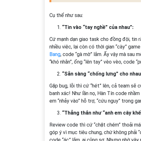
Cụ thể như sau:
“Tin vào “tay nghề” của nhau”:
Cứ mạnh dạn giao task cho đồng đội, tin 
nhiều việc, lại còn có thời gian “cày” ga
Bang
, code “gà mờ” lắm. Ấy vậy mà sau m
“khó nhằn”, ổng “lên tay” vèo vèo, code “p
“Sẵn sàng “chống lưng” cho nhau
Gặp bug, lỗi thì cứ “hét” lên, cả team sẽ
banh xác! Như lần nọ, Hàn Tín code nhầm 
em “nhảy vào” hỗ trợ, “cứu nguy” trong ga
“Thẳng thắn như “anh em cây khế
Review code thì cứ “chặt chém” thoải mái,
góp ý vì mục tiêu chung, chứ không phải 
code “ác” lắm, ai cũng sợ. Nhưng nhờ vậy