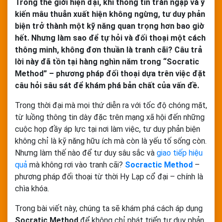
Trong thế giới hiện đại, khi thông tin tràn ngập và ý
kiến mâu thuẫn xuất hiện không ngừng, tư duy phản
biện trở thành một kỹ năng quan trọng hơn bao giờ
hết. Nhưng làm sao để tự hỏi và đối thoại một cách
thông minh, không đơn thuần là tranh cãi? Câu trả
lời này đã tồn tại hàng nghìn năm trong “Socratic
Method” – phương pháp đối thoại dựa trên việc đặt
câu hỏi sâu sát để khám phá bản chất của vấn đề.
Trong thời đại mà mọi thứ diễn ra với tốc độ chóng mặt,
từ luồng thông tin dày đặc trên mạng xã hội đến những
cuộc họp đầy áp lực tại nơi làm việc, tư duy phản biện
không chỉ là kỹ năng hữu ích mà còn là yếu tố sống còn.
Nhưng làm thế nào để tư duy sâu sắc và
giao tiếp hiệu
quả
mà không rơi vào tranh cãi?
Socractic Method
–
phương pháp đối thoại từ thời Hy Lạp cổ đại – chính là
chìa khóa.
Trong bài viết này, chúng ta sẽ khám phá cách áp dụng
Socratic Method
để không chỉ phát triển tư duy phản