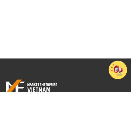
Tầng 7, Cao ốc văn phòng 194 Golden Building, Số 473 Điện Biên Phủ,
Phường Thạnh Mỹ Tây, TP. Hồ Chí Minh
+84-28-3512-4010