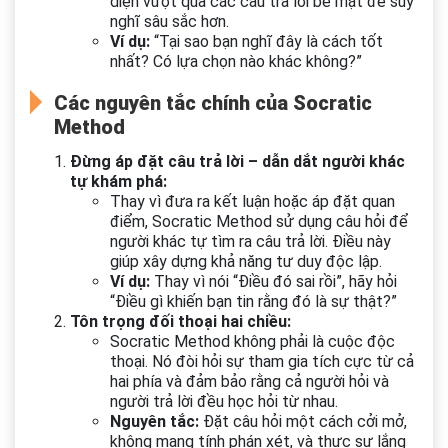
diện vượt qua các câu trả lời bề mặt để suy
nghĩ sâu sắc hơn.
Ví dụ:
“Tại sao bạn nghĩ đây là cách tốt
nhất? Có lựa chọn nào khác không?”
Các nguyên tắc chính của Socratic
Method
Đừng áp đặt câu trả lời – dẫn dắt người khác
tự khám phá:
Thay vì đưa ra kết luận hoặc áp đặt quan
điểm, Socratic Method sử dụng câu hỏi để
người khác tự tìm ra câu trả lời. Điều này
giúp xây dựng khả năng tư duy độc lập.
Ví dụ:
Thay vì nói “Điều đó sai rồi”, hãy hỏi
“Điều gì khiến bạn tin rằng đó là sự thật?”
Tôn trọng đối thoại hai chiều:
Socratic Method không phải là cuộc độc
thoại. Nó đòi hỏi sự tham gia tích cực từ cả
hai phía và đảm bảo rằng cả người hỏi và
người trả lời đều học hỏi từ nhau.
Nguyên tắc:
Đặt câu hỏi một cách cởi mở,
không mang tính phán xét, và thực sự lắng