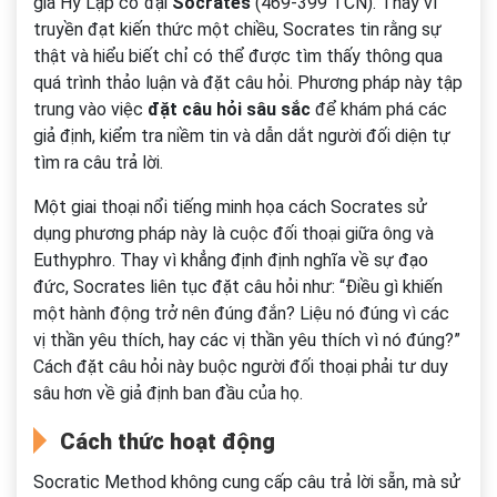
gia Hy Lạp cổ đại
Socrates
(469-399 TCN). Thay vì
truyền đạt kiến thức một chiều, Socrates tin rằng sự
thật và hiểu biết chỉ có thể được tìm thấy thông qua
quá trình thảo luận và đặt câu hỏi. Phương pháp này tập
trung vào việc
đặt câu hỏi sâu sắc
để khám phá các
giả định, kiểm tra niềm tin và dẫn dắt người đối diện tự
tìm ra câu trả lời.
Một giai thoại nổi tiếng minh họa cách Socrates sử
dụng phương pháp này là cuộc đối thoại giữa ông và
Euthyphro. Thay vì khẳng định định nghĩa về sự đạo
đức, Socrates liên tục đặt câu hỏi như: “Điều gì khiến
một hành động trở nên đúng đắn? Liệu nó đúng vì các
vị thần yêu thích, hay các vị thần yêu thích vì nó đúng?”
Cách đặt câu hỏi này buộc người đối thoại phải tư duy
sâu hơn về giả định ban đầu của họ.
Cách thức hoạt động
Socratic Method không cung cấp câu trả lời sẵn, mà sử